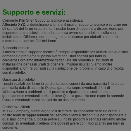
Supporto e servizi:
Cordierite Kiln Shelf Supporto tecnico e assistenza
A
Società XYZ
, ci dedichiamo a fornirvi il miglior supporto tecnico e servizio per
gli scaffali del forno in cordierite.Il nostro team di esperti è a disposizione per
rispondere a qualsiasi domanda tu possa avere sul prodotto o sulla sua
installazione.Offriamo anche una gamma di risorse per aiutarti a ottenere il
massimo dai tuoi scaffali del forno.
Supporto tecnico
Il nostro team di supporto tecnico è sempre disponibile per aiutarti con qualsiasi
domanda o problema tu possa avere con i tuoi scaffali per forni in
cordierite.Forniamo informazioni dettagliate sul prodotto e istruzioni di
installazione per assicurarti di ottenere i migliori risultati.Siamo inoltre
disponibili a fornire consigli sulla risoluzione dei problemi in caso di difficoltà
con il prodotto.
Garanzia di prodotto
I nostri scaffali per forno in cordierite sono coperti da una garanzia fino a due
anni dalla data di acquisto.Questa garanzia copre eventuali difetti di
fabbricazione o problemi con il prodotto e ripareremo o sostituiremo
gratuitamente eventuali parti difettose.Questa garanzia non copre la normale
usura o eventuali danni causati da un uso improprio.
Assistenza clienti
In XYZ Company, siamo orgogliosi di fornire un eccellente servizio clienti.Il
nostro team di rappresentanti del servizio clienti è disponibile per rispondere a
qualsiasi domanda tu possa avere sui nostri prodotti o servizi.Forniamo anche
consigli su eventuali problemi che potresti avere con i tuoi scaffali per forni in
cordierite.