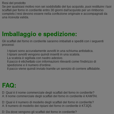
Resi del prodotto
Se per qualsiasi motivo non sei soddisfatto del tuo acquisto, puoi restituire i tuoi
scaffali per forno in cordierite entro 30 giorni dall'acquisto per un rimborso
completo.I resi devono essere nella confezione originale e accompagnati da
una ricevuta valida.
Imballaggio e spedizione:
Gli scaffali del forno in cordierite saranno imballati e spediti con i seguenti
processi:
I ripiani sono accuratamente avvolti in una schiuma antistatica.
I ripiani avvolti vengono quindi inseriti in una scatola.
La scatola è sigillata con nastro adesivo.
Il pacco è etichettato con informazioni rilevanti come l'indirizzo di
spedizione e il numero d'ordine.
Il pacco viene quindi inviato tramite un servizio di corriere affidabile.
FAQ:
D: Qual è il nome commerciale degli scaffali del forno in cordierite?
A: Il nome commerciale degli scaffali del forno in cordierite è KAMTAI.
D: Qual è il numero di modello degli scaffali del forno in cordierite?
A: Il numero di modello dei ripiani del forno in cordierite è KTJQS.
D: Da dove vengono gli scaffali del forno in cordierite?