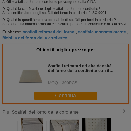
A: Gli scaffali del forno in cordierite provengono dalla CINA.
D: Qual è la certificazione degli scaffali del forno in cordierite?
A: La certificazione degli scaffali del forno in cordierite è ISO 9001.
D: Qual è la quantità minima ordinabile di scaffali per forni in cordierite?
A: La quantità minima ordinabile di scaffali per forni in cordierite è di 300 pezzi.
scaffali refrattari del forno
scaffale termoresistente
Etichette:
,
,
Mobilia del forno della cordierite
Ottieni il miglior prezzo per
Scaffali refrattari ad alta densità
del forno della cordierite con il
coefficiente di espansione
termica
MOQ：
300PCS
Continua
Scaffali del forno della cordierite
Più