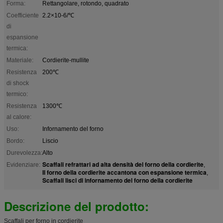
Forma:
Rettangolare, rotondo, quadrato
Coefficiente
2.2×10-6/℃
di
espansione
termica:
Materiale:
Cordierite-mullite
Resistenza
200℃
di shock
termico:
Resistenza
1300℃
al calore:
Uso:
Infornamento del forno
Bordo:
Liscio
Durevolezza:
Alto
Scaffali refrattari ad alta densità del forno della cordierite
Evidenziare:
,
Il forno della cordierite accantona con espansione termica
,
Scaffali lisci di infornamento del forno della cordierite
Descrizione del prodotto:
Scaffali per forno in cordierite