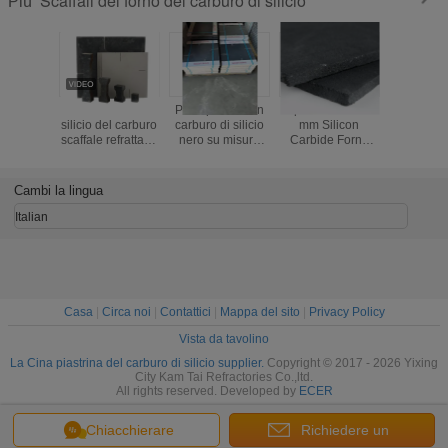
Scaffali del forno del carburo di silicio
Più
Dell'ossido di
Piani per forni in
Spessore 10-30
Kiln Fi
silicio del carburo
carburo di silicio
mm Silicon
Efficiency
scaffale refrattario
nero su misura
Carbide Forno
with Si
ad alta resistenza
per operazioni di
Ripiani Forno di
Carbide
del forno SIC per
cottura in forno,
grado industriale
Shelves 
la mobilia del
che offrono
Ripiani di cottura
Thick
Cambi la lingua
forno
stabilità termica e
Offrendo
resistenza
un'eccellente
Italian
all'usura
stabilità termica
Casa
|
Circa noi
|
Contattici
|
Mappa del sito
|
Privacy Policy
Vista da tavolino
La Cina piastrina del carburo di silicio supplier.
Copyright © 2017 - 2026 Yixing
City Kam Tai Refractories Co.,ltd.
All rights reserved. Developed by
ECER
Chiacchierare
Richiedere un