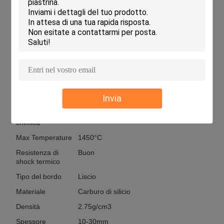
Del refrattario piatto sic
Parametri tecnici:
Attributo
Specificazione
Durevolezza
Alto
Tipo di superficie
Unglazed
Invia
Colore
Nero
Resistenza
Buon
chimica
Max Temperature
1450°C
Resistenza di
Buon
shock termico
Tipo del bordo
Liscio
Materiale
Carburo di silicio
Densità
2.75g/cm3
Spessore
10-30mm