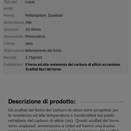
Tipo del
Liscio
bordo:
Forma:
Rettangolare, Quadrato
Durevolezza:
Alto
Spessore:
10-30mm
Dimensione:
Personalizzi
Colore:
nero
Applicazione:
Infornamento del forno
Densità:
2.75g/cm3
Il forno ad alta resistenza del carburo di silicio accantona
Evidenziare:
,
Scaffali lisci del forno
Descrizione di prodotto:
Gli scaffali del forno del carburo di silicio sono progettati per
la resistenza ad alta temperatura e handcrafted dal piatto
refrattario del carburo di silicio (sic). Questi scaffali del forno
sono unglazed, anneriscono a colori ed hanno una buona
resistenza chimica e resistenza di shock termico. Gli scaffali