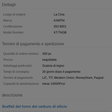
Dettagli
Luogo di origine:
La Cina
Marca:
KAMTAI
Certificazione:
ISO 9001
Model Number:
KT-THGB
Termini di pagamento e spedizione
Quantità di ordine minimo:
300 pc
Prezzo:
negotiable
Imballaggi particolari:
Scatola di legno
Tempi di consegna:
30 giorni dopo il pagamento
Termini di pagamento:
L/C, T/T, Western Union, MoneyGram, Paypal
Capacità di alimentazione:
mese 10000Pcs/
descrizione
Scaffali del forno del carburo di silicio