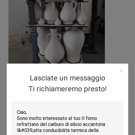
Lasciate un messaggio
Caratteristiche:
Ti richiameremo presto!
Scaffali ad alta temperatura del forno del carburo di
silicio di resistenza
Spessore: 10-30mm
Dimensione: Personalizzi
Resistenza di shock termico: Buon
Applicazione: Infornamento del forno
Tipo del bordo: Liscio