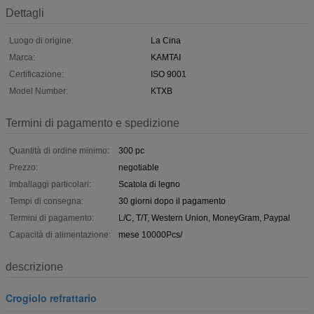
Dettagli
Luogo di origine:
La Cina
Marca:
KAMTAI
Certificazione:
ISO 9001
Model Number:
KTXB
Termini di pagamento e spedizione
Quantità di ordine minimo:
300 pc
Prezzo:
negotiable
Imballaggi particolari:
Scatola di legno
Tempi di consegna:
30 giorni dopo il pagamento
Termini di pagamento:
L/C, T/T, Western Union, MoneyGram, Paypal
Capacità di alimentazione:
mese 10000Pcs/
descrizione
Crogiolo refrattario