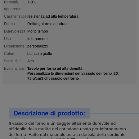
Porosità
7-8%
apparente:
Caratteristica:
resistenza ad alta temperatura
Forma:
Rettangolare o quadrato
Durevolezza:
Molto tempo
Uso:
Infornamento
Dimensione:
personalizzi
Colore:
bianco o giallo
Stabilità:
Alto
Tavolo per forno ad alta densità
Evidenziare:
,
Personalizza le dimensioni del vassoio del forno
20
,
,
75 g/cm3 di vassoio del forno
Descrizione di prodotto:
Il vassoio del forno è un sagger altamente durevole ed
affidabile della mullite del corindone usato per infornamento
del forno. Fatto dal materiale ad alta densità della cordierite-