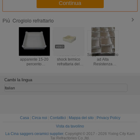
Continua
Crogiolo refrattario
Più
Porosità
Resistenza di
Sagger Refrattario
Refratta
apparente 15-20
shock termico
ad Alta
lunga dur
percento
refrattaria del
Resistenza
resist
Materiale
vassoio del forno
all'Umidità
migliorata 
Cordierite-mullite
della cordierite
Progettato per la
tempera
per vassoi da
1250℃ ad alta
Ritenzione del
progetta
Cambi la lingua
forno ideale per
resistenza
Calore e la
resister
applicazioni di
Protezione
condizio
Italian
cottura in ambienti
dall'Umidità in
cottu
industriali
Ambienti Difficili
Casa
|
Circa noi
|
Contattici
|
Mappa del sito
|
Privacy Policy
Vista da tavolino
La Cina saggers ceramici supplier.
Copyright © 2017 - 2026 Yixing City Kam
Tai Refractories Co.,ltd.