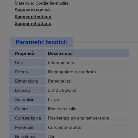
Materiale: Cordierite-mullite
Sagger ceramico
Sagger refrattario
Sagger refrattario
Parametri tecnici:
Proprietà
Descrizione
Uso
Infornamento
Forma
Rettangolare o quadrato
Dimensione
Personalizzi
Densità
2.0-2.75g/cm3
Superficie
Liscio
Colore
Bianco o giallo
Caratteristica
Resistenza ad alta temperatura
Materiale
Cordierite-mullite
Resistenza
Alto