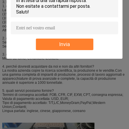
3. Il nostro servizio
1. chi siamo?
La nostra sede è a Jiangsu, in Cina, a partire dal 2006, vendiamo in Oceania
(15,00%), Nord Europa (10,00%), Nord America (10,00%), Mercato interno
(10,00%), Asia orientale (10,00%), Europa orientale (10,00%), Sud America
(10,00%), Asia meridionale (5,00%), Medio Oriente (5,00%), Europa
occidentale (5,00%), Sud-est asiatico (5,00%), Europa meridionale (4,00%),
Africa (1,00 %).Ci sono in totale circa 11-50 persone nel nostro ufficio.
2. come possiamo garantire la qualità?
Sempre un campione di pre-produzione prima della produzione di massa;
Invia
Sempre Ispezione finale prima della spedizione;
3. cosa puoi comprare da noi?
Mobili da forno, Ceramiche tecniche
4. perché dovresti acquistare da noi e non da altri fornitori?
La nostra azienda copre la ricerca scientifica, la produzione e le vendite.Con
una gamma completa di impianti di produzione, processi di lavoro aggiornati e
apparecchiature di prova avanzate e complete, la capacità di produzione
annuale è superiore a 1000 tonnellate.
5. quali servizi possiamo fornire?
Termini di consegna accettati: FOB, CFR, CIF, EXW, CPT, consegna espressa;
Valuta di pagamento accettata: USD, EUR;
Tipo di pagamento accettato: T/T,L/C,MoneyGram,PayPal,Western
Union,Contanti;
Lingua parlata: inglese, cinese, giapponese, coreano