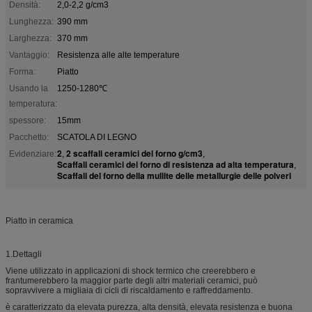
Densità:
2,0-2,2 g/cm3
Lunghezza:
390 mm
Larghezza:
370 mm
Vantaggio:
Resistenza alle alte temperature
Forma:
Piatto
Usando la
1250-1280℃
temperatura:
spessore:
15mm
Pacchetto:
SCATOLA DI LEGNO
2
2 scaffali ceramici del forno g/cm3
Evidenziare:
,
,
Scaffali ceramici del forno di resistenza ad alta temperatura
,
Scaffali del forno della mullite delle metallurgie delle polveri
Piatto in ceramica
1.Dettagli
Viene utilizzato in applicazioni di shock termico che creerebbero e
frantumerebbero la maggior parte degli altri materiali ceramici, può
sopravvivere a migliaia di cicli di riscaldamento e raffreddamento.
è caratterizzato da elevata purezza, alta densità, elevata resistenza e buona