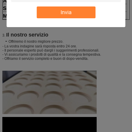
Al2O3
40-48%
SiO2
45-48%
Invia
MgO
5-10%
Il nostro servizio
3.
-
Offriremo il nostro migliore prezzo.
- La vostra indagine sarà risposta entro 24 ore.
- Il personale esperto può dargli i suggerimenti professionali.
- Vi assicuriamo i prodotti di qualità e la consegna tempestiva.
- Offriamo il servizio completo e buon di dopo-vendita.