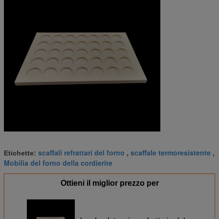
scaffali refrattari del forno
scaffale termoresistente
Etichette:
,
,
Mobilia del forno della cordierite
Ottieni il miglior prezzo per