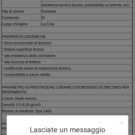
resistenza termica buona, polishability eccellente, ecc.
Vita di servire
Durevole
Campione
Sì
Luogo d'origine
La Cina
PROPRIETÀ CERAMICHE:
* forza eccezionale di durezza
* finitura superficia buona
* alta resistenza della corrosione
* alta durezza di frattura
* coefficiente basso di espansione termica
* conducibilità a calore ridotto
PARAMETRO DI PRESTAZIONE CERAMICO DI BIOSSIDO DI ZIRCONIO PER
RIFERIMENTO:
Colore: Giallo bianco
Densità: 5.5-6.05 g/cm3
Modulo di elasticità: Gpa 1400
PARAMETRO DI PRESTAZIONE CERAMICO DELL'ALLUMINA PER
Lasciate un messaggio
RIFERIMENTO:
Colore: Rosa dell'avorio, ecc.