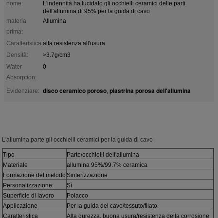
nome:
L'indennità ha lucidato gli occhielli ceramici delle parti
dell'allumina di 95% per la guida di cavo
materia
Allumina
prima:
Caratteristica:
alta resistenza all'usura
Densità:
>3.7g/cm3
Water
0
Absorption:
disco ceramico poroso
piastrina porosa dell'allumina
Evidenziare:
,
L'allumina parte gli occhielli ceramici per la guida di cavo
Tipo
Parte/occhielli dell'allumina
Materiale
allumina 95%/99.7% ceramica
Formazione del metodo
Sinterizzazione
Personalizzazione:
Sì
Superficie di lavoro
Polacco
Applicazione
Per la guida del cavo/tessuto/filato.
Caratteristica
Alta durezza, buona usura/resistenza della corrosione