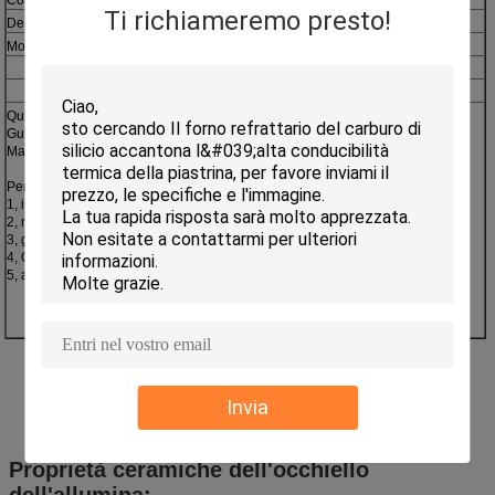
Ti richiameremo presto!
Densità: 3.6-3.9 g/cm3
Modulo di elasticità: Gpa 1200-2100
Qui forniamo la ceramica di precisione:
Guide, rulli, occhielli, trecce, tubi, coni retinici, ugelli, ecc. ceramici.
Materiale: Allumina ceramica, biossido di zirconio ceramico, ecc.
Per offrirgli i prodotti più adatti, consigli gentilmente le seguenti informazioni:
1, il vostro disegno?
2, materiale?
3, guidando che materiale gentile del cavo?
4, Qty per ogni dimensione?
5, altri requisiti? (per esempio: grado di lucidatura, durezza, ecc.)
Invia
Proprietà ceramiche dell'occhiello
dell'allumina: