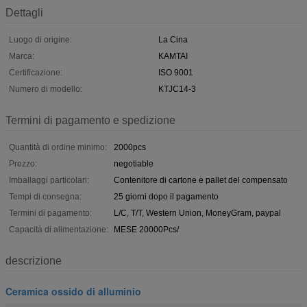
Dettagli
Luogo di origine:
La Cina
Marca:
KAMTAI
Certificazione:
ISO 9001
Numero di modello:
KTJC14-3
Termini di pagamento e spedizione
Quantità di ordine minimo:
2000pcs
Prezzo:
negotiable
Imballaggi particolari:
Contenitore di cartone e pallet del compensato
Tempi di consegna:
25 giorni dopo il pagamento
Termini di pagamento:
L/C, T/T, Western Union, MoneyGram, paypal
Capacità di alimentazione:
MESE 20000Pcs/
descrizione
Ceramica ossido di alluminio