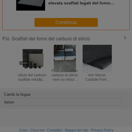
elevata scaffali legati del forno
sic per i prodotti ceramici di
prima scelta
Continua
Scaffali del forno del carburo di silicio
Più
Dell'ossido di
Piani per forni in
Spessore 10-30
Kiln Fi
silicio del carburo
carburo di silicio
mm Silicon
Efficiency
scaffale refrattario
nero su misura
Carbide Forno
with Si
ad alta resistenza
per operazioni di
Ripiani Forno di
Carbide
del forno SIC per
cottura in forno,
grado industriale
Shelves 
la mobilia del
che offrono
Ripiani di cottura
Thick
Cambi la lingua
forno
stabilità termica e
Offrendo
resistenza
un'eccellente
Italian
all'usura
stabilità termica
Casa
|
Circa noi
|
Contattici
|
Mappa del sito
|
Privacy Policy