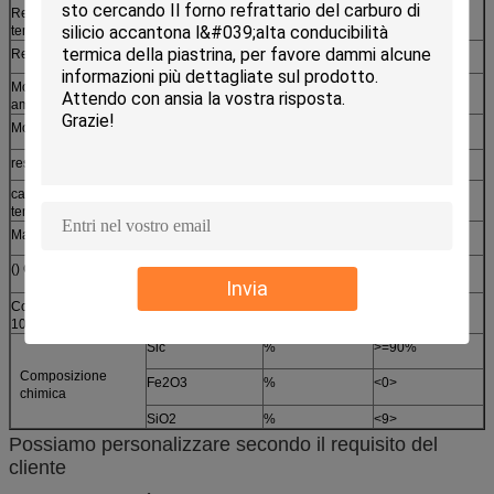
Resistenza alla flessione ad alta
Mpa
>55
temperatura a 1400C
Resistenza a compressione fredda
Mpa
>90
Modulo di rottura alla temperatura
kg/cm2
>=500
ambiente
Modulo di rottura a 1400C
kg/cm2
>=550
resistenza alla compressione
kg/cm2
>=1300
carico 2kg/cm2 che ammorbidisce
C
>=1750
temperatureT2
Massimo facendo uso della temperatura
C
1550
() Conducibilità termica
Kca l/m.hr.C
13.5-14.5
Invia
Coefficiente di espansione termica a
%
0.42-0.48
1000C
Sic
%
>=90%
Composizione
Fe2O3
%
<0>
chimica
SiO2
%
<9>
Possiamo personalizzare secondo il requisito del
cliente