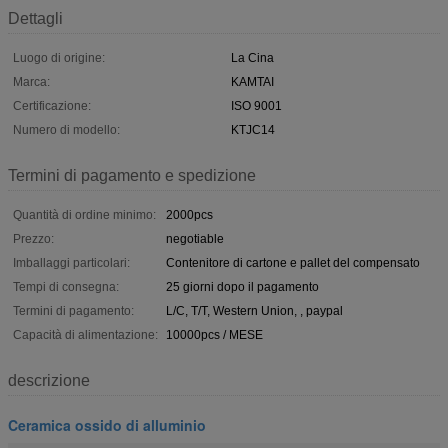
Dettagli
Luogo di origine:
La Cina
Marca:
KAMTAI
Certificazione:
ISO 9001
Numero di modello:
KTJC14
Termini di pagamento e spedizione
Quantità di ordine minimo:
2000pcs
Prezzo:
negotiable
Imballaggi particolari:
Contenitore di cartone e pallet del compensato
Tempi di consegna:
25 giorni dopo il pagamento
Termini di pagamento:
L/C, T/T, Western Union, , paypal
Capacità di alimentazione:
10000pcs / MESE
descrizione
Ceramica ossido di alluminio