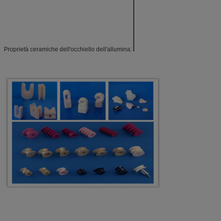
shock termico
(20°C)
Temperatura
massima di u
Elettrico
Resistività di
volume (25°C
Proprietà ceramiche dell'occhiello dell'allumina: