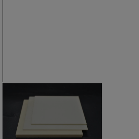
espansione
termica
Coefficiente di
20° C
°K di W/m
16
30,0
conducibilità
termica
Resistenza di
TC
°C
250
200
shock termico
Costante di
1MHz.25°C
9
9,7
Dielectricity
Resistenza
ac-kV/mm (CA
8,3 (210)
8,7 (2
dielettrica
V/mil)
Resistività di
100°C
ohm-cm
> 1013
> 1014
volume