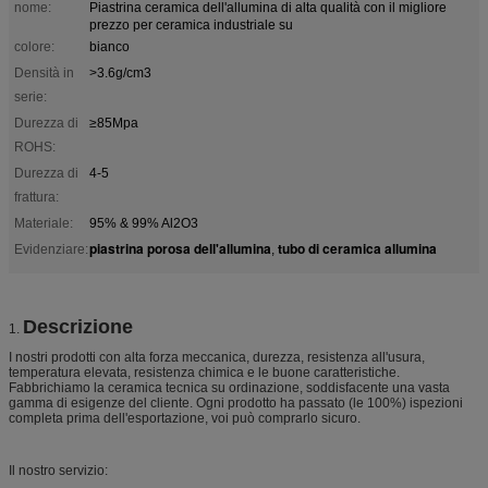
nome:
Piastrina ceramica dell'allumina di alta qualità con il migliore
prezzo per ceramica industriale su
colore:
bianco
Densità in
>3.6g/cm3
serie:
Durezza di
≥85Mpa
ROHS:
Durezza di
4-5
frattura:
Materiale:
95% & 99% Al2O3
piastrina porosa dell'allumina
tubo di ceramica allumina
Evidenziare:
,
Descrizione
1.
I nostri prodotti con alta forza meccanica, durezza, resistenza all'usura,
temperatura elevata, resistenza chimica e le buone caratteristiche.
Fabbrichiamo la ceramica tecnica su ordinazione, soddisfacente una vasta
gamma di esigenze del cliente. Ogni prodotto ha passato (le 100%) ispezioni
completa prima dell'esportazione, voi può comprarlo sicuro.
Il nostro servizio: