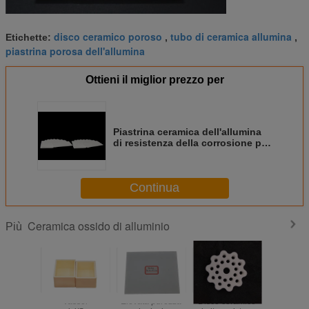
disco ceramico poroso
tubo di ceramica allumina
Etichette:
,
,
piastrina porosa dell'allumina
Ottieni il miglior prezzo per
Piastrina ceramica dell'allumina
di resistenza della corrosione per
ceramica industriale su
ordinazione
Continua
Ceramica ossido di alluminio
Più
Vassoi
Elevata purezza
Disco ceramico
La smerigl