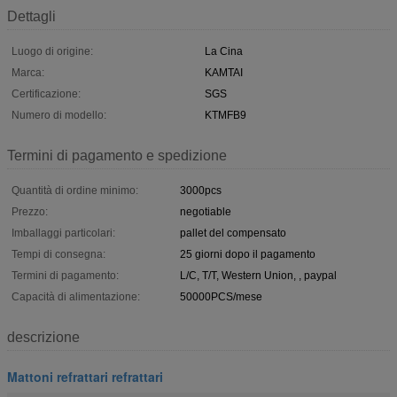
Dettagli
Luogo di origine:
La Cina
Marca:
KAMTAI
Certificazione:
SGS
Numero di modello:
KTMFB9
Termini di pagamento e spedizione
Quantità di ordine minimo:
3000pcs
Prezzo:
negotiable
Imballaggi particolari:
pallet del compensato
Tempi di consegna:
25 giorni dopo il pagamento
Termini di pagamento:
L/C, T/T, Western Union, , paypal
Capacità di alimentazione:
50000PCS/mese
descrizione
Mattoni refrattari refrattari