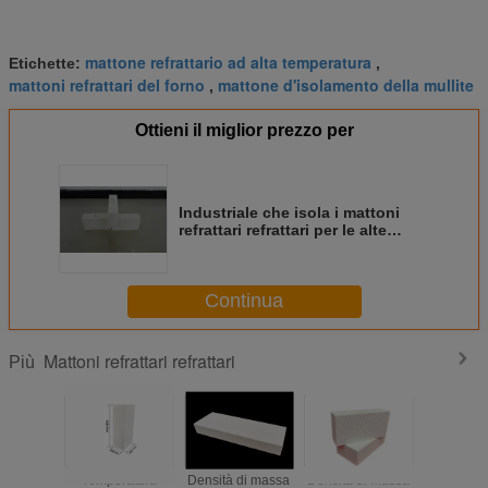
mattone refrattario ad alta temperatura
Etichette:
,
mattoni refrattari del forno
mattone d'isolamento della mullite
,
Ottieni il miglior prezzo per
Industriale che isola i mattoni
refrattari refrattari per le alte
dimensioni precise ceramiche
pure
Continua
Mattoni refrattari refrattari
Più
Temperatura
Densità di massa
Densità di massa
Il mat