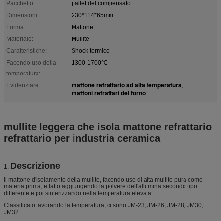
Pacchetto:
pallet del compensato
Dimensioni:
230*114*65mm
Forma:
Mattone
Materiale:
Mullite
Caratteristiche:
Shock termico
Facendo uso della
1300-1700℃
temperatura:
mattone refrattario ad alta temperatura
Evidenziare:
,
mattoni refrattari del forno
mullite leggera che isola mattone refrattario
refrattario per industria ceramica
Descrizione
1.
Il mattone d'isolamento della mullite, facendo uso di alta mullite pura come
materia prima, è fatto aggiungendo la polvere dell'allumina secondo tipo
differente e poi sinterizzando nella temperatura elevata.
Classificato lavorando la temperatura, ci sono JM-23, JM-26, JM-28, JM30,
JM32.