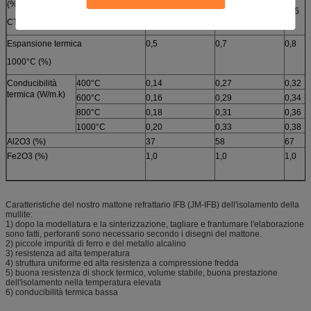
(%)
-0,5
-0,5
-0,5
CT-30 °CX 8H
Espansione termica
0,5
0,7
0,8
1000°C (%)
Conducibilità
400°C
0,14
0,27
0,32
termica (W/m.k)
600°C
0,16
0,29
0,34
800°C
0,18
0,31
0,36
1000°C
0,20
0,33
0,38
Al2O3 (%)
37
58
67
Fe2O3 (%)
1,0
1,0
1,0
Caratteristiche del nostro mattone refrattario IFB (JM-IFB) dell'isolamento della
mullite:
1) dopo la modellatura e la sinterizzazione, tagliare e frantumare l'elaborazione
sono fatti, perforanti sono necessario secondo i disegni del mattone.
2) piccole impurità di ferro e del metallo alcalino
3) resistenza ad alta temperatura
4) struttura uniforme ed alta resistenza a compressione fredda
5) buona resistenza di shock termico, volume stabile, buona prestazione
dell'isolamento nella temperatura elevata
6) conducibilità termica bassa