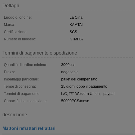
Dettagli
Luogo di origine:
La Cina
Marca:
KAMTAI
Certificazione:
SGS
Numero di modello:
KTMFB7
Termini di pagamento e spedizione
Quantità di ordine minimo:
3000pcs
Prezzo:
negotiable
Imballaggi particolari:
pallet del compensato
Tempi di consegna:
25 giorni dopo il pagamento
Termini di pagamento:
L/C, T/T, Western Union, , paypal
Capacità di alimentazione:
50000PCS/mese
descrizione
Mattoni refrattari refrattari