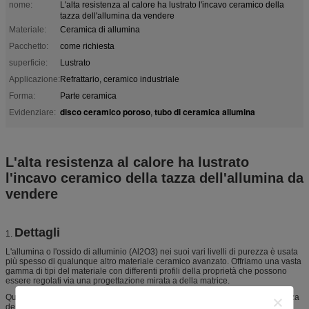
nome:
L'alta resistenza al calore ha lustrato l'incavo ceramico della
tazza dell'allumina da vendere
Materiale:
Ceramica di allumina
Pacchetto:
come richiesta
superficie:
Lustrato
Applicazione:
Refrattario, ceramico industriale
Forma:
Parte ceramica
disco ceramico poroso
tubo di ceramica allumina
Evidenziare:
,
L'alta resistenza al calore ha lustrato
l'incavo ceramico della tazza dell'allumina da
vendere
Dettagli
1.
L'allumina o l'ossido di alluminio (Al2O3) nei suoi vari livelli di purezza è usata
più spesso di qualunque altro materiale ceramico avanzato. Offriamo una vasta
gamma di tipi del materiale con differenti profili della proprietà che possono
essere regolati via una progettazione mirata a della matrice.
Questo materiale ha la durezza molto alta, la rigidezza molto alta, la resistenza
della corrosione molto buona ai prodotti chimici a temperatura elevata e