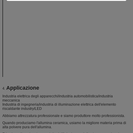
ceramica
ceramica
Densità in serie
g/cm3
>3,6
3,89
Temperatura
℃
1500
1700
massima di uso
Assorbimento di
%
0
0
acqua
Resistenza alla
Mpa
364
450
flessione
Espansione (25-
(X10-6/°C)
7,6
8
800°C)
Conducibilità
(Con (m.R))
20
35
termica
Resistenza
(kv/mm)
11
12
dielettrica
Applicazione
4.
Industria elettrica degli apparecchi/industria automobilistica/industria
meccanica
Industria di ingegneria/industria di illuminazione elettrica dell'elemento
riscaldante industry/LED
Abbiamo attrezzatura professionale e siamo produttore molto professionista.
Quando produciamo l'allumina ceramica, usiamo la migliore materia prima di
alta polvere pura dell'allumina.