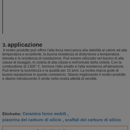
Espansione
%
0.42-0.48
termica a 1000ºC
Porosità evidente
%
≤20
Densità in serie
g/cm3
2.55-2.7
Conducibilità
Kcal/m.hr.ºC
13.5-14.5
termica a 1000ºC
applicazione
3.
Il nostro prodotto può offrire l'alta forza meccanica alla stabilità al calore ad alta
temperatura e eccellente, la buona resistenza di distorsione a temperatura
elevata e la resistenza di ossidazione. Può essere utilizzato nel bacino di alta
classe di lavaggio, in ciotola di alta classe e nell'orinale della ciotola. Con la
combustione di 1300° C, fornisce l'alto smalto e l'alta resistenza all'abrasione.
Può tenere la lucentezza e la qualità per 10 anni. La nostra marca gode di
buona reputazione in questo commercio. Stiamo migliorando il nostro prodotto
e stiamo introducendo il verde nella nostra attività di vendite.
Ceramica forno mobili
Etichette:
,
piastrina del carburo di silicio
scaffali del carburo di silicio
,