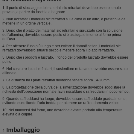
1. Il punto di stoccaggio dei materiali sic refrattari dovrebbe essere tenuto
provato, a partire da foschia e bagnare.
2. Non accatasti i materiali sic refrattari sulla cima di un altro, è preferibile da
metterle in un ordine verticale.
3. Dopo che il piatto dei materiali sic refrattari è spruzzato con la soluzione
dell'allumina, dovrebbe essere posto si è asciugato intorno al forno prima
dell'uso.
4. Per ottenere l'uso più lungo e per evitare il damnification, i materiali sic
refrattari dovrebbero situarsi secco e mettere sopra il piatto refrattario.
5. Dopo che i prodotti è lustrato, il fondo del prodotto lustrato dovrebbe essere
pulito.
6. Nel costruire i piatti refrattari, il sostenitore refrattario dovrebbe essere stato
allineato.
7. La distanza fra i piatti refrattari dovrebbe tenere sopra 14-20mm.
8. La progettazione della curva della sinterizzazione dovrebbe soddisfare la
richiesta dell'operazione normale. Eviti riscaldare o raffreddarsi in poco tempo.
9. Quando raffreddarsi ha luogo, dovrebbe essere raffreddato gradualmente,
evitando esercitando l'aria fredda per ottenere un raffreddamento veloce.
10. Nel muoversi dal forno, uno dovrebbe evitare portarlo alla temperatura
elevata o a colpire.
Imballaggio
4.