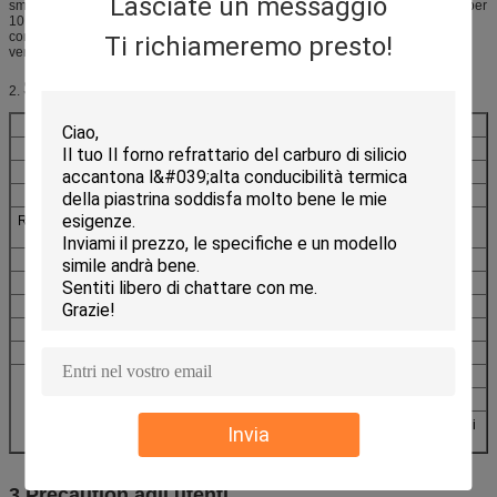
Lasciate un messaggio
smalto e l'alta resistenza all'abrasione. Può tenere la lucentezza e la qualità per
10 anni. sic lo scaffale del forno gode di buona reputazione in questo
commercio. Stiamo migliorando il nostro prodotto e stiamo introducendo il
Ti richiameremo presto!
verde nella nostra attività di vendite.
Specificazione
2.
Oggetto
Dati tecnici
Densità di volume (g/cm3)
2.70-2.75
Porosità evidente (%)
7-8
Forza alla temperatura normale (Mpa)
>50
Resistenza alla flessione ad alta temperatura
>55
(Mpa/1400℃)
Resistenza a compressione fredda (Mpa)
>90
Refrattarietà nell'ambito del carico (℃)
>1750 (T2) 2Kg/cm2
Temperatura massima di servizio (℃)
1450
Pyroconductivity (Kcal/m.h.℃)
13.5-14.5
Thermalexpansivity (×10-6/℃)
4.2-4.8
Prodotto chimico compent
SiC>90%
Fe2O3<0>
Al2O3>99% (rivestimento di
Invia
superficie)
3.Precaution agli utenti