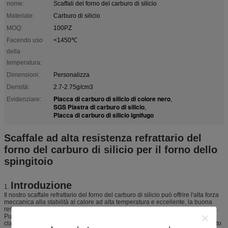
nome:
Scaffali del forno del carburo di silicio
Materiale:
Carburo di silicio
MOQ:
100PZ
Facendo uso
<1450℃
della
temperatura:
Dimensioni:
Personalizza
Densità:
2.7-2.75g/cm3
Placca di carburo di silicio di colore nero
Evidenziare:
,
SGS Piastra di carburo di silicio
,
Placca di carburo di silicio ignifugo
Scaffale ad alta resistenza refrattario del
forno del carburo di silicio per il forno dello
spingitoio
Introduzione
1.
Il nostro scaffale refrattario del forno del carburo di silicio può offrire l'alta forza
meccanica alla stabilità al calore ad alta temperatura e eccellente, la buona
resistenza di distorsione a temperatura elevata e la resistenza di ossidazione.
Può essere utilizzato nel bacino di alta classe di lavaggio, in ciotola di alta
classe e nell'orinale della ciotola. Con la combustione di 1300°C, fornisce l'alto