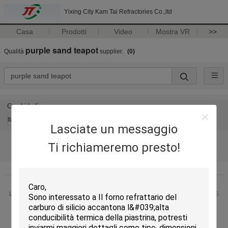
Yixing City Kam Tai Refractories Co.,ltd
Casa
Prodotti
Video
Mostra VR
>>
purple sand teapot
Qualità
supplier.
(0)
Cambi la lingua
Italian
Lasciate un messaggio
Ti richiameremo presto!
Casa
|
Circa noi
|
Contattici
|
Mappa del sito
|
Privacy Policy
Vista da tavolino
La Cina alti scaffali del forno dell'allumina
supplier. Copyright © 2017 - 2025
Yixing City Kam Tai Refractories Co.,ltd.
All rights reserved. Developed by
ECER