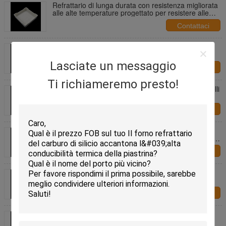
Refrattario di lunga durata con resistenza migliorata
alle alte temperature progettato per resistere alle
condizioni di cottura
Contattaci
Fabbricazione a partire da semi di acciaio o di
acciaio
Lasciate un messaggio
Contattaci
Ti richiameremo presto!
Refrattori rettangolari Saggar personalizzare modelli
bianchi o gialli progettati per un lungo periodo in
ambienti ad alta temperatura
Contattaci
Sottile superficie refrattaria sagger che garantisce
una lunga durata adatta per gli ambienti di fusione
del vetro e di cottura ceramica
Contattaci
Furniture per forni di calore per applicazioni
resistenti al calore
Contattaci
Sagger ceramico ad alta resistenza all'umidità,
superficie liscia, resistente al calore, contenitore