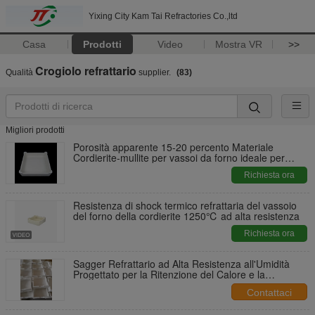
Yixing City Kam Tai Refractories Co.,ltd
Casa
Prodotti
Video
Mostra VR
>>
Crogiolo refrattario
Qualità
supplier.
(83)
Migliori prodotti
Porosità apparente 15-20 percento Materiale
Cordierite-mullite per vassoi da forno ideale per
applicazioni di cottura in ambienti industriali
Richiesta ora
Resistenza di shock termico refrattaria del vassoio
del forno della cordierite 1250℃ ad alta resistenza
Richiesta ora
Sagger Refrattario ad Alta Resistenza all'Umidità
Progettato per la Ritenzione del Calore e la
Protezione dall'Umidità in Ambienti Difficili
Contattaci