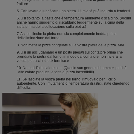
fratture.
5. Eviti lavare o lubrificare una pietra. L'umidità può indurrla a fendersi.
6. Usi soltanto la pasta che è temperatura ambiente o scaldino. (Alcuni
anche hanno suggerito di riscaldarlo leggermente sulla cima della
stufa prima della collocazione sulla pietra.)
7. Aspetti finché la pietra non sia completamente fredda prima
dell'eliminazione dal forno.
8. Non metta le pizze congelate sulla vostra pietra della pizza. Mai.
9. Usi un asciugamano e un posto piegati sul contatore prima che
prendiate la pietra dal forno, in modo dal contatore non invierà la
vostra pietra «in shock termico.»
10. Non usi l'alto calore con. (Questo suo genere di bummer, poiché
l'alto calore produce le torte di pizza incredibili!)
11. Se lasciate la vostra pietra nel forno, rimuovalo per il ciclo
autopulente. Con i mutamenti di temperatura drastici, state chiedendo
difficoltà.