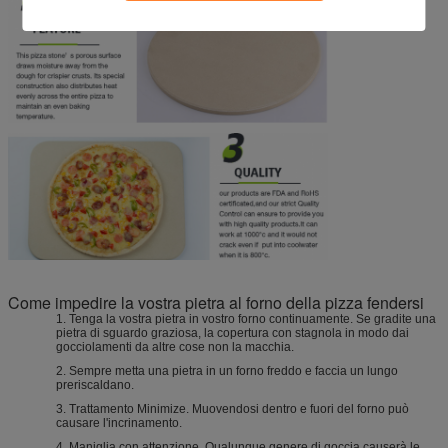
Come impedire la vostra pietra al forno della pizza fendersi
1. Tenga la vostra pietra in vostro forno continuamente. Se gradite una
pietra di sguardo graziosa, la copertura con stagnola in modo dai
gocciolamenti da altre cose non la macchia.
2. Sempre metta una pietra in un forno freddo e faccia un lungo
preriscaldano.
3. Trattamento Minimize. Muovendosi dentro e fuori del forno può
causare l'incrinamento.
4. Maniglia con attenzione. Qualunque genere di goccia causerà le