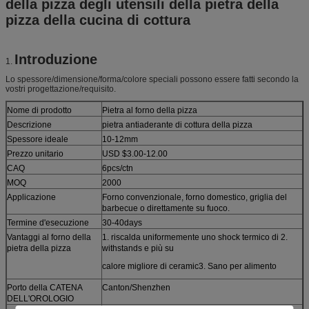
della pizza degli utensili della pietra della
pizza della cucina di cottura
Introduzione
1.
Lo spessore/dimensione/forma/colore speciali possono essere fatti secondo la
vostri progettazione/requisito.
Nome di prodotto
Pietra al forno della pizza
Descrizione
pietra antiaderante di cottura della pizza
Spessore ideale
10-12mm
Prezzo unitario
USD $3.00-12.00
CAQ
6pcs/ctn
MOQ
2000
Applicazione
Forno convenzionale, forno domestico, griglia del
barbecue o direttamente su fuoco.
Termine d'esecuzione
30-40days
Vantaggi al forno della
1. riscalda uniformemente uno shock termico di 2.
pietra della pizza
withstands e più su
calore migliore di ceramic3. Sano per alimento
Porto della CATENA
Canton/Shenzhen
DELL'OROLOGIO