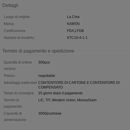
Dettagli
Luogo di origine:
La Cina
Marca:
KAMTAI
Certificazione:
FDA,LFGB
Numero di modello:
KTC10-4-1-1
Termini di pagamento e spedizione
Quantità di ordine
500pcs
minimo:
Prezzo:
negotiable
Imballaggi particolari:
CONTENITORE DI CARTONE E CONTENITORE DI
COMPENSATO
Tempi di consegna:
25 giorni dopo il pagamento
Termini di
L/C, T/T, Western Union, MoneyGram
pagamento:
Capacità di
3000pcs/mese
alimentazione: