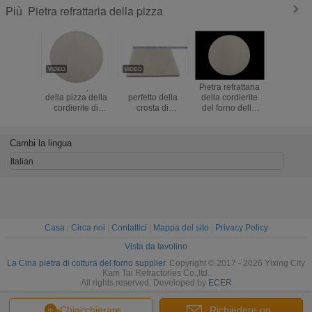
Pietra refrattaria della pizza
Più
Pietra a 12 pollici
Uso croccante
Pietra refrattaria
Pietra di
della pizza della
perfetto della
della cordierite
refrattaria
cordierite di
crosta di
del forno della
prestaz
buona
resistenza della
pizza degli
duratura e
prestazione,
cordierite della
utensili della
riscalda
pietra refrattaria
pietra ad alta
pietra della pizza
Cambi la lingua
ad alta densità di
temperatura
della cucina di
cottura
rotonda della
cottura
Italian
pizza
Casa
|
Circa noi
|
Contattici
|
Mappa del sito
|
Privacy Policy
Vista da tavolino
La Cina pietra di cottura del forno supplier.
Copyright © 2017 - 2026 Yixing City
Kam Tai Refractories Co.,ltd.
All rights reserved. Developed by
ECER
Chiacchierare
Richiedere un